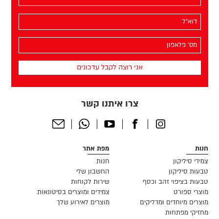
שלך
(חובה)
האימייל
שלך
(חובה)
מס׳
הפלאפון
שלך
(חובה)
צרו איתנו קשר
Send
Whatsapp
Youtube
Facebook
Instagram
Email
חנות
מפת אתר
צמידי סיליקון
חנות
טבעות סיליקון
החשבון שלי
טבעות בציפוי זהב וכסף
שירות לקוחות
מוצרי ספורט
צמידים ומוצרים בסיטונאות
מוצרים מיוחדים ומדליקים
מוצרים לאירוע שלך
מחזיקי מפתחות