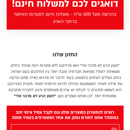
דואגים לכם למשלוח חינם!
ברכישה מעל 100 ש"ח - משלוח חינם לנקודות האיסוף
ברחבי הארץ
החזון שלנו
"לשון הרע לא מדבר אלי" הוא פרוייקט ללא מטרות רווח שנולד כחלק
משאיפה לעודד מציאות חברתית טובה יותר בין החלקים בעם ישראל.
כולנו נופלים לעיתים בלשוננו, בעוד לדובר זה מרגיש כאילו סתם נזרקה
עוד מילה לאוויר, המשמעות עלולה להיות הרסנית לאחר. מטרת הפרויקט
היא לשמש תזכורת, כי לכולנו יש ערכים משותפים ורצון לחברה מחבקת
ומאוחדת יותר. לכן אנחנו אומרים כאן:
"לשון הרע לא מדבר אלי"
רוצים להתעדכן במוצרים שלנו וגם לקבל צמיד ציפוי זהב
במתנה? אחת לחודש נפנק את אחד המצטרפים בצמיד מתנה
השם