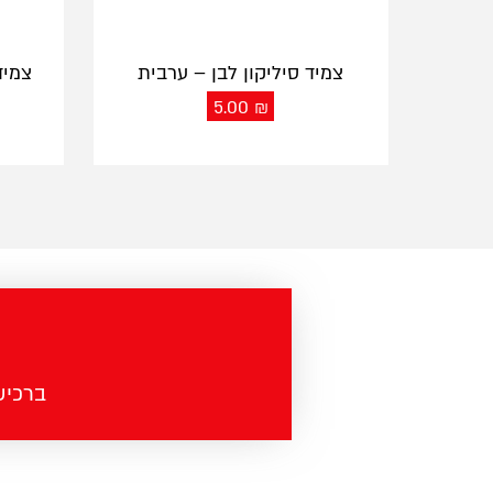
צמיד סיליקון לבן – ערבית
צמיד
5.00
₪
ברכישה מעל 100 ש"ח - מש