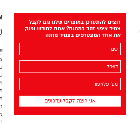
צ
רוצים להתעדכן במוצרים שלנו וגם לקבל
צמיד ציפוי זהב במתנה? אחת לחודש נפנק
את אחד המצטרפים בצמיד מתנה
am
השם
חנ
שלך
צמ
(חובה)
האימייל
טב
שלך
טב
(חובה)
מס׳
מו
הפלאפון
מו
שלך
מח
(חובה)
תק
מד
הפ