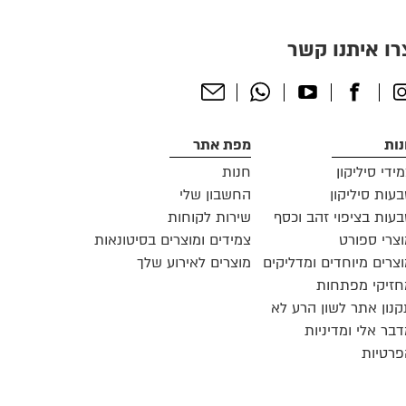
רו איתנו קשר
Send
Whatsapp
Youtube
Facebook
Instagr
Email
ות
מפת אתר
ידי סיליקון
חנות
עות סיליקון
החשבון שלי
עות בציפוי זהב וכסף
שירות לקוחות
צרי ספורט
צמידים ומוצרים בסיטונאות
צרים מיוחדים ומדליקים
מוצרים לאירוע שלך
זיקי מפתחות
נון אתר לשון הרע לא
בר אלי ומדיניות
רטיות