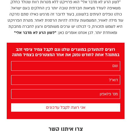
"לשון הרע לא מדבר אלי" הוא פרוייקט ללא מטרות רווח שנולד כחלק
משאיפה לעודד מציאות חברתית טובה יותר בין החלקים בעם ישראל.
כולנו נופלים לעיתים בלשוננו, בעוד לדובר זה מרגיש כאילו סתם נזרקה
עוד מילה לאוויר, המשמעות עלולה להיות הרסנית לאחר. מטרת הפרויקט
היא לשמש תזכורת, כי לכולנו יש ערכים משותפים ורצון לחברה מחבקת
ומאוחדת יותר. לכן אנחנו אומרים כאן:
"לשון הרע לא מדבר אלי"
רוצים להתעדכן במוצרים שלנו וגם לקבל צמיד ציפוי זהב
במתנה? אחת לחודש נפנק את אחד המצטרפים בצמיד מתנה
השם
שלך
(חובה)
האימייל
שלך
(חובה)
מס׳
הפלאפון
שלך
(חובה)
צרו איתנו קשר