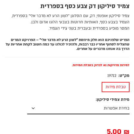
צמיד סיליקון דק צבע כסף בספרדית
צמיד סיליקון אופנתי, דק, עם הסלוגן "לשון הרע לא מדבר אלי" בספרדית,
הצמיד בצבע כסף, האותיות חרוטות בצבעי הלוגו אדום ולבן.
המסר מופיע בספרדית ובעברית בשני צידי הצמיד.
הפריט שלפניכם הוא חלק מיוזמת "לשון הרע לא מדבר אלי" – הפרויקט המרים
שהצליח לסחוף אחריו כבר רבבות, ולהזכיר לכולנו עד כמה חשוב לקחת אחריות על
הדרך בה אנחנו מדברים על אחרים.
למידות מדוייקות נא לבדוק בטבלת המידות.
מק"ט:
19712
טבלת מידות
מידת צמידי סיליקון:
5.00
₪