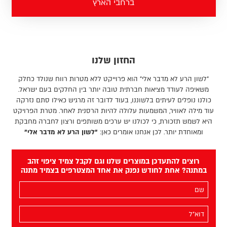
ברחבי הארץ
החזון שלנו
"לשון הרע לא מדבר אלי" הוא פרוייקט ללא מטרות רווח שנולד כחלק
משאיפה לעודד מציאות חברתית טובה יותר בין החלקים בעם ישראל.
כולנו נופלים לעיתים בלשוננו, בעוד לדובר זה מרגיש כאילו סתם נזרקה
עוד מילה לאוויר, המשמעות עלולה להיות הרסנית לאחר. מטרת הפרויקט
היא לשמש תזכורת, כי לכולנו יש ערכים משותפים ורצון לחברה מחבקת
ומאוחדת יותר. לכן אנחנו אומרים כאן:
"לשון הרע לא מדבר אלי"
רוצים להתעדכן במוצרים שלנו וגם לקבל צמיד ציפוי זהב
במתנה? אחת לחודש נפנק את אחד המצטרפים בצמיד מתנה
השם
שלך
(חובה)
האימייל
שלך