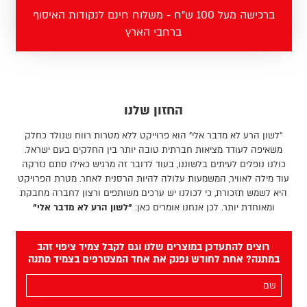
ברכישה מעל 100 ש"ח - משלוח חינם לנקודות האיסוף
ברחבי הארץ
החזון שלנו
"לשון הרע לא מדבר אלי" הוא פרוייקט ללא מטרות רווח שנולד כחלק
משאיפה לעודד מציאות חברתית טובה יותר בין החלקים בעם ישראל.
כולנו נופלים לעיתים בלשוננו, בעוד לדובר זה מרגיש כאילו סתם נזרקה
עוד מילה לאוויר, המשמעות עלולה להיות הרסנית לאחר. מטרת הפרויקט
היא לשמש תזכורת, כי לכולנו יש ערכים משותפים ורצון לחברה מחבקת
ומאוחדת יותר. לכן אנחנו אומרים כאן:
"לשון הרע לא מדבר אלי"
רוצים להתעדכן במוצרים שלנו וגם לקבל צמיד ציפוי זהב
במתנה? אחת לחודש נפנק את אחד המצטרפים בצמיד מתנה
השם
שלך
(חובה)