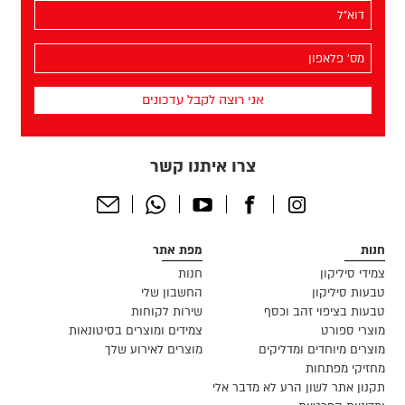
האימייל
שלך
(חובה)
מס׳
הפלאפון
שלך
(חובה)
צרו איתנו קשר
Send
Whatsapp
Youtube
Facebook
Instagram
Email
חנות
מפת אתר
צמידי סיליקון
חנות
טבעות סיליקון
החשבון שלי
טבעות בציפוי זהב וכסף
שירות לקוחות
מוצרי ספורט
צמידים ומוצרים בסיטונאות
מוצרים מיוחדים ומדליקים
מוצרים לאירוע שלך
מחזיקי מפתחות
תקנון אתר לשון הרע לא מדבר אלי