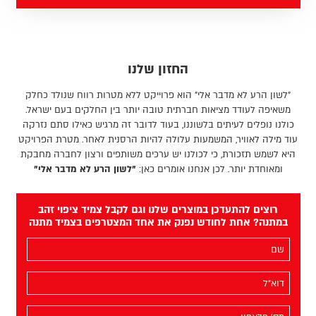
החזון שלנו
"לשון הרע לא מדבר אלי" הוא פרוייקט ללא מטרות רווח שנולד כחלק
משאיפה לעודד מציאות חברתית טובה יותר בין החלקים בעם ישראל.
כולנו נופלים לעיתים בלשוננו, בעוד לדובר זה מרגיש כאילו סתם נזרקה
עוד מילה לאוויר, המשמעות עלולה להיות הרסנית לאחר. מטרת הפרויקט
היא לשמש תזכורת, כי לכולנו יש ערכים משותפים ורצון לחברה מחבקת
ומאוחדת יותר. לכן אנחנו אומרים כאן:
"לשון הרע לא מדבר אלי"
רוצים להתעדכן במוצרים שלנו וגם לקבל צמיד ציפוי זהב
במתנה? אחת לחודש נפנק את אחד המצטרפים בצמיד מתנה
השם
שלך
(חובה)
האימייל
שלך
(חובה)
מס׳