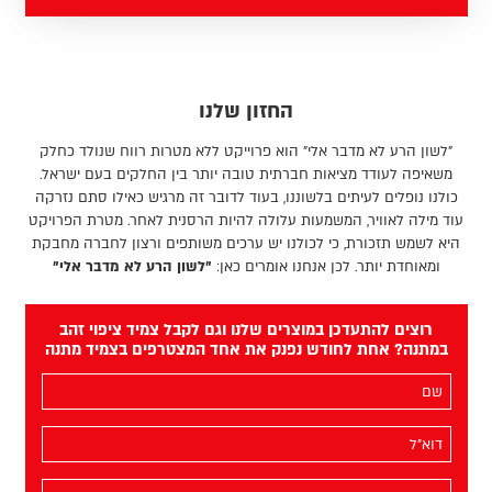
החזון שלנו
"לשון הרע לא מדבר אלי" הוא פרוייקט ללא מטרות רווח שנולד כחלק
משאיפה לעודד מציאות חברתית טובה יותר בין החלקים בעם ישראל.
כולנו נופלים לעיתים בלשוננו, בעוד לדובר זה מרגיש כאילו סתם נזרקה
עוד מילה לאוויר, המשמעות עלולה להיות הרסנית לאחר. מטרת הפרויקט
היא לשמש תזכורת, כי לכולנו יש ערכים משותפים ורצון לחברה מחבקת
ומאוחדת יותר. לכן אנחנו אומרים כאן:
"לשון הרע לא מדבר אלי"
רוצים להתעדכן במוצרים שלנו וגם לקבל צמיד ציפוי זהב
במתנה? אחת לחודש נפנק את אחד המצטרפים בצמיד מתנה
השם
שלך
(חובה)
האימייל
שלך
(חובה)
מס׳