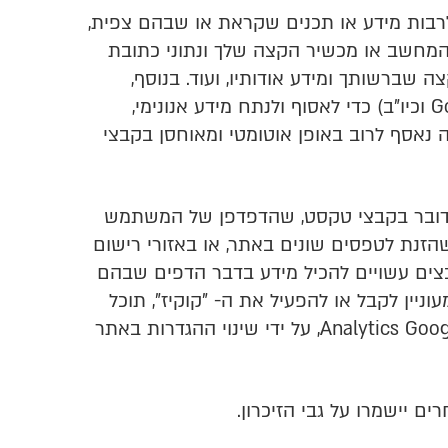
לרבות מידע או תכנים שקראת או שבהם צפית,
המחשב או מכשיר הקצה שלך ונתוני כתובת
רשאי לאסוף ולהסתייע בשירותיהם של צדדים שלישיים (כגון: Google, Analytics וכיו"ב) כדי לאסוף ולנתח מידע אנונימי,
 נאסף לרוב באופן אוטומטי ומאוחסן בקבצי
ש בקבצי מידע מסוג "קוקיז" Pixels (Cookies) ו/או Tags למיניהם. המדובר בקבצי טקסט, שהדפדפן של המשתמש
זנת לטפסים שונים באתר, או באזורי רישום
קבצים עשויים להכיל מידע בדבר הדפים שבהם
ניין לקבל או להפעיל את ה- "קוקיז", תוכל
לחסום אותם בכל עת באופן עצמאי על ידי שינוי הגדרות הדפדפן שלך, ואף תוכל לנטרל את השימוש ב-Analytics Google, על ידי שינוי ההגדרות באתר
 יישמרו על גבי הזיכרון.