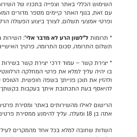
השימוש הכללי באתר וצפייה בתכניו של השירות 
עם זאת, בגוף האתר קיימים מספר מדורים המא
ופרטי אמצעי תשלום, לצורך ביצוע הפעולה הרלב
* תרומות
ל"לשון הרע לא מדבר אלי
":
השירות מ
תשלום התרומה, סכום התרומה, פרטיך האישיים 
* יצירת קשר – עמוד דרכי יצירת קשר בשירות 
בו יהיה עליך למלא את פרטי המחלקה הרלוונטי
ולהזין את תוכן פנייתך בשפה חופשית. הטופס ע
להיאסף בעת התכתובת איתך בעקבות בקשתך ל
הרישום לאילו מהשירותים באתר ומסירת פרטים
אתה בן 18 ומעלה. עליך להימנע ממסירת פרטים אישיים כלשהם ל
השדות שחובה למלא בכל אחד מהמקרים לעיל י