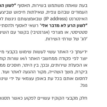
בעת שאתה משתמש בשירות, תאסוף
"לשון הר
העמודים שבהם צפית, שאילתות חיפוש שביצעת,
האינטרנט (IP address) שבאמצעותם ניגשת לשירות, סוג מערכת ההפעלה המשמשת אותך, סוג מכשיר קצה שברשותך ומידע אודותיו, ועוד. בנוסף,
"לשון הרע לא מדבר אלי
"
סטטיסטי, או מצרפי (אגרגטיבי) בקשר עם השימו
'לוג' של שרתי השירות.
יוצר לפי פקודה ממחשבי האתר ו/או שורות קו
או הפעלת שירותים, ובכך, בין היתר, חוסכים מ
ביקרת, משך השהייה, מקור ההגעה לאתר ועוד. המ
גוגל.
חלק מקבצי הקוקיז עשויים לפקוע כאשר תסגור 