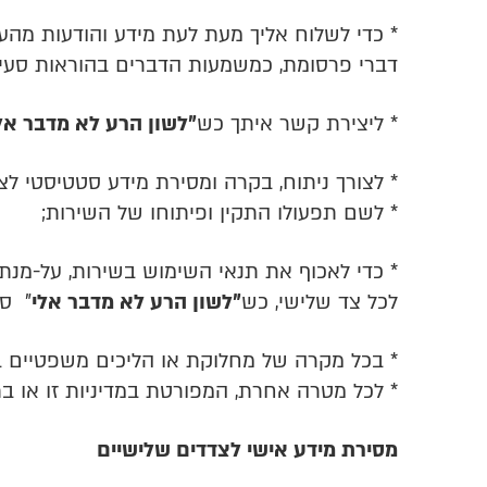
* כדי לשלוח אליך מעת לעת מידע והודעות מהעמ
דברי פרסומת, כמשמעות הדברים בהוראות סעיף 30א לחוק התקשורת (בזק ושידורים), התשמ"ב – 2
* ליצירת קשר איתך כש
"לשון הרע לא מדבר אל
* לצורך ניתוח, בקרה ומסירת מידע סטטיסטי לצ
* לשם תפעולו התקין ופיתוחו של השירות;
* כדי לאכוף את תנאי השימוש בשירות, על-מנת 
לכל צד שלישי, כש
"לשון הרע לא מדבר אלי
"
סב
* בכל מקרה של מחלוקת או הליכים משפטיים בי
* לכל מטרה אחרת, המפורטת במדיניות זו או ב
מסירת מידע אישי לצדדים שלישיים