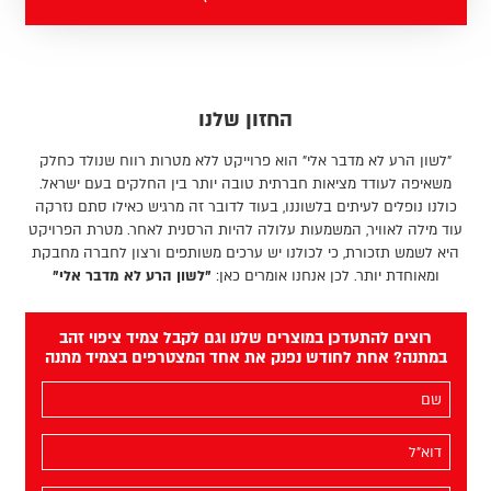
החזון שלנו
"לשון הרע לא מדבר אלי" הוא פרוייקט ללא מטרות רווח שנולד כחלק
משאיפה לעודד מציאות חברתית טובה יותר בין החלקים בעם ישראל.
כולנו נופלים לעיתים בלשוננו, בעוד לדובר זה מרגיש כאילו סתם נזרקה
עוד מילה לאוויר, המשמעות עלולה להיות הרסנית לאחר. מטרת הפרויקט
היא לשמש תזכורת, כי לכולנו יש ערכים משותפים ורצון לחברה מחבקת
ומאוחדת יותר. לכן אנחנו אומרים כאן:
"לשון הרע לא מדבר אלי"
רוצים להתעדכן במוצרים שלנו וגם לקבל צמיד ציפוי זהב
במתנה? אחת לחודש נפנק את אחד המצטרפים בצמיד מתנה
השם
שלך
(חובה)
האימייל
שלך
(חובה)