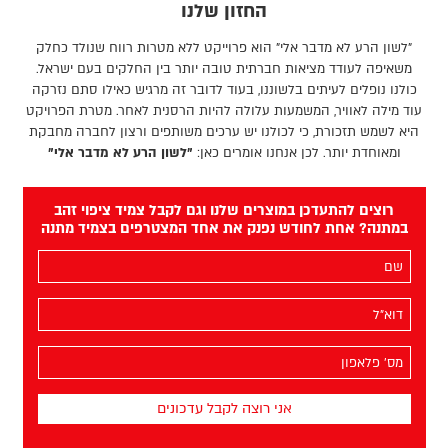
החזון שלנו
"לשון הרע לא מדבר אלי" הוא פרוייקט ללא מטרות רווח שנולד כחלק
משאיפה לעודד מציאות חברתית טובה יותר בין החלקים בעם ישראל.
כולנו נופלים לעיתים בלשוננו, בעוד לדובר זה מרגיש כאילו סתם נזרקה
עוד מילה לאוויר, המשמעות עלולה להיות הרסנית לאחר. מטרת הפרויקט
היא לשמש תזכורת, כי לכולנו יש ערכים משותפים ורצון לחברה מחבקת
ומאוחדת יותר. לכן אנחנו אומרים כאן:
"לשון הרע לא מדבר אלי"
רוצים להתעדכן במוצרים שלנו וגם לקבל צמיד ציפוי זהב
במתנה? אחת לחודש נפנק את אחד המצטרפים בצמיד מתנה
השם
שלך
(חובה)
האימייל
שלך
(חובה)
מס׳
הפלאפון
שלך
(חובה)