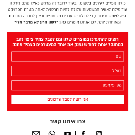
כולנו נופלים לעיתים בלשוננו, בעוד לדובר זה מרגיש כאילו סתם נזרקה
עוד מילה לאוויר, המשמעות עלולה להיות הרסנית לאחר. מטרת הפרויקט
היא לשמש תזכורת, כי לכולנו יש ערכים משותפים ורצון לחברה מחבקת
ומאוחדת יותר. לכן אנחנו אומרים כאן:
"לשון הרע לא מדבר אלי"
רוצים להתעדכן במוצרים שלנו וגם לקבל צמיד ציפוי זהב
במתנה? אחת לחודש נפנק את אחד המצטרפים בצמיד מתנה
השם
שלך
(חובה)
האימייל
שלך
(חובה)
מס׳
הפלאפון
שלך
(חובה)
צרו איתנו קשר