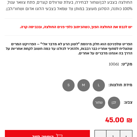
החולצה בצבע לבן/שחור לבחירה, בעלת שרוולים קצרים, פתח צוואר עגול,
100% כותנה, הסלוגן מעוצב במותן צד שמאל בצבעי הלוגו אדום ושחור/לבן.
יש לכבס את החולצה הפוך, כשהכיתוב כלפי פנים החולצה, ובכביסה קרה.
הפריט שלפניכם הוא חלק מיוזמת "לשון הרע לא מדבר אלי" – הפרויקט המרים
שהצליח לסחוף אחריו כבר רבבות, ולהזכיר לכולנו עד כמה חשוב לקחת אחריות על
הדרך בה אנחנו מדברים על אחרים.
מק"ט:
10061
מידת חולצות:
S
M
L
צבע:
לבן
שחור
45.00
₪