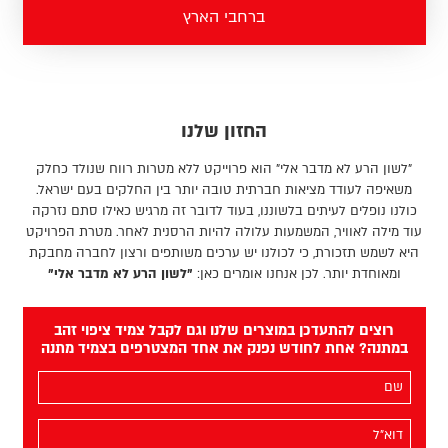
ברחבי הארץ
החזון שלנו
"לשון הרע לא מדבר אלי" הוא פרוייקט ללא מטרות רווח שנולד כחלק
משאיפה לעודד מציאות חברתית טובה יותר בין החלקים בעם ישראל.
כולנו נופלים לעיתים בלשוננו, בעוד לדובר זה מרגיש כאילו סתם נזרקה
עוד מילה לאוויר, המשמעות עלולה להיות הרסנית לאחר. מטרת הפרויקט
היא לשמש תזכורת, כי לכולנו יש ערכים משותפים ורצון לחברה מחבקת
ומאוחדת יותר. לכן אנחנו אומרים כאן:
"לשון הרע לא מדבר אלי"
רוצים להתעדכן במוצרים שלנו וגם לקבל צמיד ציפוי זהב
במתנה? אחת לחודש נפנק את אחד המצטרפים בצמיד מתנה
השם
שלך
(חובה)
האימייל
שלך