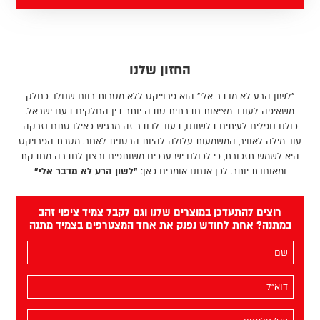
החזון שלנו
"לשון הרע לא מדבר אלי" הוא פרוייקט ללא מטרות רווח שנולד כחלק
משאיפה לעודד מציאות חברתית טובה יותר בין החלקים בעם ישראל.
כולנו נופלים לעיתים בלשוננו, בעוד לדובר זה מרגיש כאילו סתם נזרקה
עוד מילה לאוויר, המשמעות עלולה להיות הרסנית לאחר. מטרת הפרויקט
היא לשמש תזכורת, כי לכולנו יש ערכים משותפים ורצון לחברה מחבקת
ומאוחדת יותר. לכן אנחנו אומרים כאן:
"לשון הרע לא מדבר אלי"
רוצים להתעדכן במוצרים שלנו וגם לקבל צמיד ציפוי זהב
במתנה? אחת לחודש נפנק את אחד המצטרפים בצמיד מתנה
השם
שלך
(חובה)
האימייל
שלך
(חובה)
מס׳