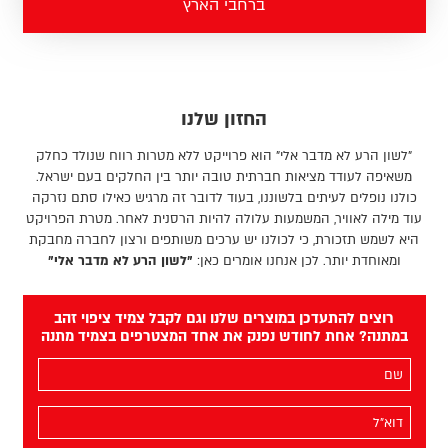
ברחבי הארץ
החזון שלנו
"לשון הרע לא מדבר אלי" הוא פרוייקט ללא מטרות רווח שנולד כחלק
משאיפה לעודד מציאות חברתית טובה יותר בין החלקים בעם ישראל.
כולנו נופלים לעיתים בלשוננו, בעוד לדובר זה מרגיש כאילו סתם נזרקה
עוד מילה לאוויר, המשמעות עלולה להיות הרסנית לאחר. מטרת הפרויקט
היא לשמש תזכורת, כי לכולנו יש ערכים משותפים ורצון לחברה מחבקת
ומאוחדת יותר. לכן אנחנו אומרים כאן:
"לשון הרע לא מדבר אלי"
רוצים להתעדכן במוצרים שלנו וגם לקבל צמיד ציפוי זהב
במתנה? אחת לחודש נפנק את אחד המצטרפים בצמיד מתנה
השם
שלך
(חובה)
האימייל
שלך