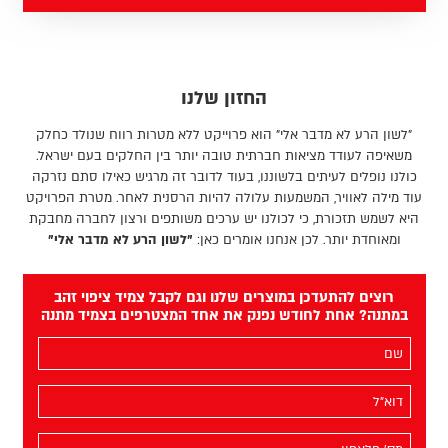
החזון שלנו
"לשון הרע לא מדבר אלי" הוא פרוייקט ללא מטרות רווח שנולד כחלק
משאיפה לעודד מציאות חברתית טובה יותר בין החלקים בעם ישראל.
כולנו נופלים לעיתים בלשוננו, בעוד לדובר זה מרגיש כאילו סתם נזרקה
עוד מילה לאוויר, המשמעות עלולה להיות הרסנית לאחר. מטרת הפרויקט
היא לשמש תזכורת, כי לכולנו יש ערכים משותפים ורצון לחברה מחבקת
ומאוחדת יותר. לכן אנחנו אומרים כאן:
"לשון הרע לא מדבר אלי"
רוצים להתעדכן במוצרים שלנו וגם לקבל צמיד ציפוי זהב
במתנה? אחת לחודש נפנק את אחד המצטרפים בצמיד מתנה
השם
שלך
(חובה)
האימייל
שלך
(חובה)
מס׳