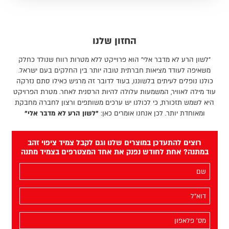
החזון שלנו
"לשון הרע לא מדבר אלי" הוא פרוייקט ללא מטרות רווח שנולד כחלק
משאיפה לעודד מציאות חברתית טובה יותר בין החלקים בעם ישראל.
כולנו נופלים לעיתים בלשוננו, בעוד לדובר זה מרגיש כאילו סתם נזרקה
עוד מילה לאוויר, המשמעות עלולה להיות הרסנית לאחר. מטרת הפרויקט
היא לשמש תזכורת, כי לכולנו יש ערכים משותפים ורצון לחברה מחבקת
ומאוחדת יותר. לכן אנחנו אומרים כאן:
"לשון הרע לא מדבר אלי"
רוצים להתעדכן במוצרים שלנו וגם לקבל צמיד ציפוי זהב
במתנה? אחת לחודש נפנק את אחד המצטרפים בצמיד מתנה
השם
שלך
(חובה)
האימייל
שלך
(חובה)
מס׳
הפלאפון