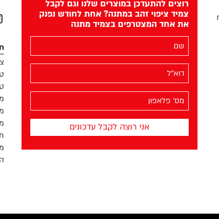
רוצים להתעדכן במוצרים שלנו וגם לקבל
צמיד ציפוי זהב במתנה? אחת לחודש נפנק
את אחד המצטרפים בצמיד מתנה
am
השם
חנ
שלך
צמ
(חובה)
האימייל
טב
שלך
טב
(חובה)
מס׳
מו
הפלאפון
מו
שלך
מח
(חובה)
תק
מד
הפ