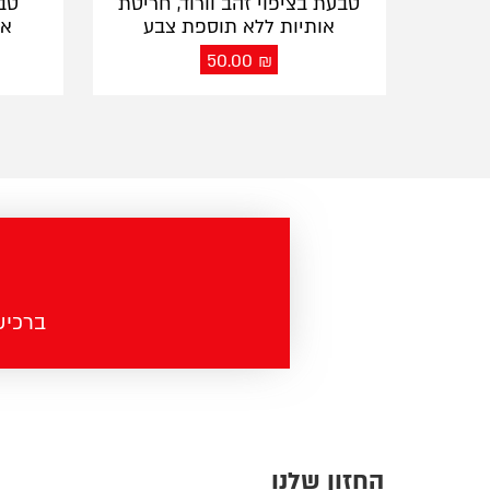
טבעת בציפוי זהב וורוד, חריטת
טב
אותיות ללא תוספת צבע
או
50.00
₪
ברכישה מעל 100 ש"ח - מש
החזון שלנו