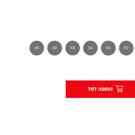
65
62
58
56
54
52
הוספה לסל