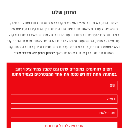
החזון שלנו
"לשון הרע לא מדבר אלי" הוא פרוייקט ללא מטרות רווח שנולד כחלק
משאיפה לעודד מציאות חברתית טובה יותר בין החלקים בעם ישראל.
כולנו נופלים לעיתים בלשוננו, בעוד לדובר זה מרגיש כאילו סתם נזרקה
עוד מילה לאוויר, המשמעות עלולה להיות הרסנית לאחר. מטרת הפרויקט
היא לשמש תזכורת, כי לכולנו יש ערכים משותפים ורצון לחברה מחבקת
ומאוחדת יותר. לכן אנחנו אומרים כאן:
"לשון הרע לא מדבר אלי"
רוצים להתעדכן במוצרים שלנו וגם לקבל צמיד ציפוי זהב
במתנה? אחת לחודש נפנק את אחד המצטרפים בצמיד מתנה
השם
שלך
(חובה)
האימייל
שלך
(חובה)
מס׳
הפלאפון
שלך
(חובה)