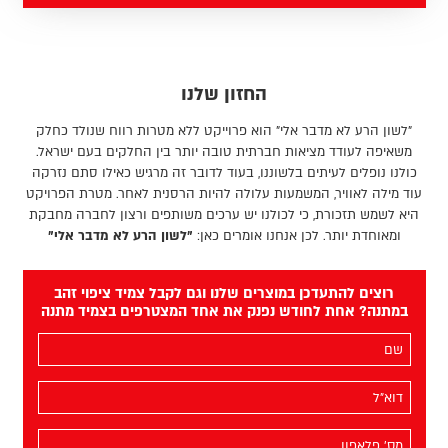
החזון שלנו
"לשון הרע לא מדבר אלי" הוא פרוייקט ללא מטרות רווח שנולד כחלק
משאיפה לעודד מציאות חברתית טובה יותר בין החלקים בעם ישראל.
כולנו נופלים לעיתים בלשוננו, בעוד לדובר זה מרגיש כאילו סתם נזרקה
עוד מילה לאוויר, המשמעות עלולה להיות הרסנית לאחר. מטרת הפרויקט
היא לשמש תזכורת, כי לכולנו יש ערכים משותפים ורצון לחברה מחבקת
ומאוחדת יותר. לכן אנחנו אומרים כאן:
"לשון הרע לא מדבר אלי"
רוצים להתעדכן במוצרים שלנו וגם לקבל צמיד ציפוי זהב
במתנה? אחת לחודש נפנק את אחד המצטרפים בצמיד מתנה
השם
שלך
(חובה)
האימייל
שלך
(חובה)
מס׳