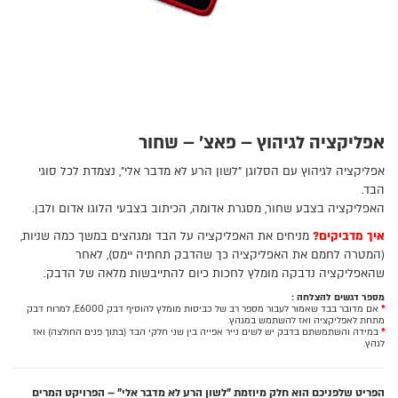
אפליקציה לגיהוץ – פאצ' – שחור
אפליקציה לגיהוץ עם הסלוגן "לשון הרע לא מדבר אלי", נצמדת לכל סוגי
הבד.
האפליקציה בצבע שחור, מסגרת אדומה, הכיתוב בצבעי הלוגו אדום ולבן.
איך מדביקים?
מניחים את האפליקציה על הבד ומגהצים במשך כמה שניות,
(המטרה לחמם את האפליקציה כך שהדבק תחתיה יימס), לאחר
שהאפליקציה נדבקה מומלץ לחכות כיום להתייבשות מלאה של הדבק.
מספר דגשים להצלחה :
*
אם מדובר בבד שאמור לעבור מספר רב של כביסות מומלץ להוסיף דבק E6000, למרוח דבק
מתחת לאפליקציה ואז להשתמש במגהץ.
*
במידה והשתמשתם בדבק יש לשים נייר אפייה בין שני חלקי הבד (בתוך פנים החולצה) ואז
לגהץ.
הפריט שלפניכם הוא חלק מיוזמת "לשון הרע לא מדבר אלי" – הפרויקט המרים