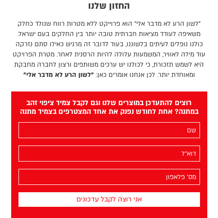
החזון שלנו
"לשון הרע לא מדבר אלי" הוא פרוייקט ללא מטרות רווח שנולד כחלק
משאיפה לעודד מציאות חברתית טובה יותר בין החלקים בעם ישראל.
כולנו נופלים לעיתים בלשוננו, בעוד לדובר זה מרגיש כאילו סתם נזרקה
עוד מילה לאוויר, המשמעות עלולה להיות הרסנית לאחר. מטרת הפרויקט
היא לשמש תזכורת, כי לכולנו יש ערכים משותפים ורצון לחברה מחבקת
ומאוחדת יותר. לכן אנחנו אומרים כאן:
"לשון הרע לא מדבר אלי"
רוצים להתעדכן במוצרים שלנו וגם לקבל צמיד ציפוי זהב
במתנה? אחת לחודש נפנק את אחד המצטרפים בצמיד מתנה
השם
שלך
(חובה)
האימייל
שלך
(חובה)
מס׳
הפלאפון
שלך
(חובה)