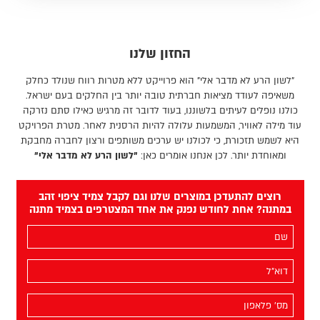
החזון שלנו
"לשון הרע לא מדבר אלי" הוא פרוייקט ללא מטרות רווח שנולד כחלק
משאיפה לעודד מציאות חברתית טובה יותר בין החלקים בעם ישראל.
כולנו נופלים לעיתים בלשוננו, בעוד לדובר זה מרגיש כאילו סתם נזרקה
עוד מילה לאוויר, המשמעות עלולה להיות הרסנית לאחר. מטרת הפרויקט
היא לשמש תזכורת, כי לכולנו יש ערכים משותפים ורצון לחברה מחבקת
ומאוחדת יותר. לכן אנחנו אומרים כאן:
"לשון הרע לא מדבר אלי"
רוצים להתעדכן במוצרים שלנו וגם לקבל צמיד ציפוי זהב
במתנה? אחת לחודש נפנק את אחד המצטרפים בצמיד מתנה
השם
שלך
(חובה)
האימייל
שלך
(חובה)
מס׳
הפלאפון