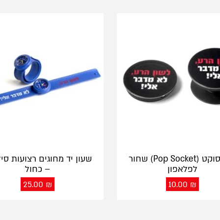
פופ סוקט (Pop Socket) שחור
שעון יד מחוגים רצועות סיל
לפלאפון
– כחול
25.00
₪
10.00
₪