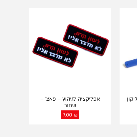
יקון
אפליקציה לגיהוץ – פאצ' –
שחור
7.00
₪