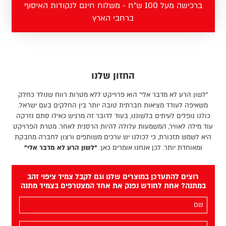
ברכישה מעל 100 ש"ח - משלוח חינם לנקודות האיסוף
ברחבי הארץ
החזון שלנו
"לשון הרע לא מדבר אלי" הוא פרוייקט ללא מטרות רווח שנולד כחלק
משאיפה לעודד מציאות חברתית טובה יותר בין החלקים בעם ישראל.
כולנו נופלים לעיתים בלשוננו, בעוד לדובר זה מרגיש כאילו סתם נזרקה
עוד מילה לאוויר, המשמעות עלולה להיות הרסנית לאחר. מטרת הפרויקט
היא לשמש תזכורת, כי לכולנו יש ערכים משותפים ורצון לחברה מחבקת
ומאוחדת יותר. לכן אנחנו אומרים כאן:
"לשון הרע לא מדבר אלי"
רוצים להתעדכן במוצרים שלנו וגם לקבל צמיד ציפוי זהב
במתנה? אחת לחודש נפנק את אחד המצטרפים בצמיד מתנה
השם
שלך
(חובה)
האימייל