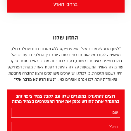
ברחבי הארץ
החזון שלנו
"לשון הרע לא מדבר אלי" הוא פרוייקט ללא מטרות רווח שנולד כחלק
משאיפה לעודד מציאות חברתית טובה יותר בין החלקים בעם ישראל.
כולנו נופלים לעיתים בלשוננו, בעוד לדובר זה מרגיש כאילו סתם נזרקה
עוד מילה לאוויר, המשמעות עלולה להיות הרסנית לאחר. מטרת הפרויקט
היא לשמש תזכורת, כי לכולנו יש ערכים משותפים ורצון לחברה מחבקת
ומאוחדת יותר. לכן אנחנו אומרים כאן:
"לשון הרע לא מדבר אלי"
רוצים להתעדכן במוצרים שלנו וגם לקבל צמיד ציפוי זהב
במתנה? אחת לחודש נפנק את אחד המצטרפים בצמיד מתנה
השם
שלך
(חובה)
האימייל
שלך