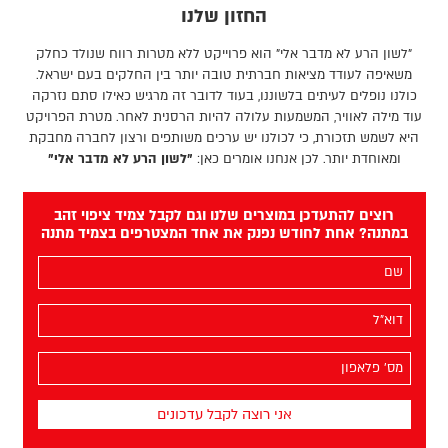
החזון שלנו
"לשון הרע לא מדבר אלי" הוא פרוייקט ללא מטרות רווח שנולד כחלק
משאיפה לעודד מציאות חברתית טובה יותר בין החלקים בעם ישראל.
כולנו נופלים לעיתים בלשוננו, בעוד לדובר זה מרגיש כאילו סתם נזרקה
עוד מילה לאוויר, המשמעות עלולה להיות הרסנית לאחר. מטרת הפרויקט
היא לשמש תזכורת, כי לכולנו יש ערכים משותפים ורצון לחברה מחבקת
ומאוחדת יותר. לכן אנחנו אומרים כאן:
"לשון הרע לא מדבר אלי"
רוצים להתעדכן במוצרים שלנו וגם לקבל צמיד ציפוי זהב
במתנה? אחת לחודש נפנק את אחד המצטרפים בצמיד מתנה
השם
שלך
(חובה)
האימייל
שלך
(חובה)
מס׳
הפלאפון
שלך
(חובה)