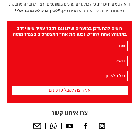
היא לשמש תזכורת, כי לכולנו יש ערכים משותפים ורצון לחברה מחבקת
ומאוחדת יותר. לכן אנחנו אומרים כאן:
"לשון הרע לא מדבר אלי"
רוצים להתעדכן במוצרים שלנו וגם לקבל צמיד ציפוי זהב
במתנה? אחת לחודש נפנק את אחד המצטרפים בצמיד מתנה
השם
שלך
(חובה)
האימייל
שלך
(חובה)
מס׳
הפלאפון
שלך
(חובה)
צרו איתנו קשר
Send
Whatsapp
Youtube
Facebook
Instagram
Email