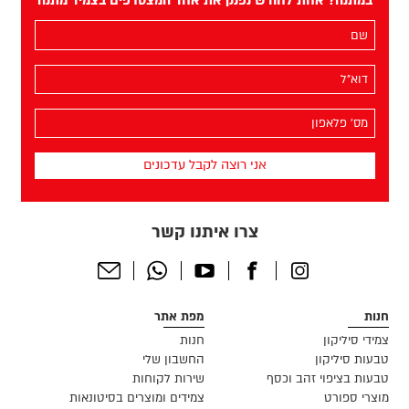
במתנה? אחת לחודש נפנק את אחד המצטרפים בצמיד מתנה
השם
שלך
(חובה)
האימייל
שלך
(חובה)
מס׳
הפלאפון
שלך
(חובה)
צרו איתנו קשר
Send
Whatsapp
Youtube
Facebook
Instagram
Email
חנות
מפת אתר
צמידי סיליקון
חנות
טבעות סיליקון
החשבון שלי
טבעות בציפוי זהב וכסף
שירות לקוחות
מוצרי ספורט
צמידים ומוצרים בסיטונאות