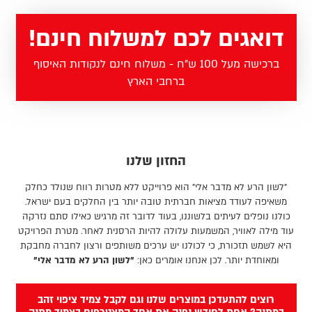
דואגים לכם למשלוח חינם!
ברכישה מעל 100 ש"ח - משלוח חינם לנקודות האיסוף
ברחבי הארץ
החזון שלנו
"לשון הרע לא מדבר אלי" הוא פרוייקט ללא מטרות רווח שנולד כחלק
משאיפה לעודד מציאות חברתית טובה יותר בין החלקים בעם ישראל.
כולנו נופלים לעיתים בלשוננו, בעוד לדובר זה מרגיש כאילו סתם נזרקה
עוד מילה לאוויר, המשמעות עלולה להיות הרסנית לאחר. מטרת הפרויקט
היא לשמש תזכורת, כי לכולנו יש ערכים משותפים ורצון לחברה מחבקת
ומאוחדת יותר. לכן אנחנו אומרים כאן:
"לשון הרע לא מדבר אלי"
רוצים להתעדכן במוצרים שלנו וגם לקבל צמיד ציפוי זהב