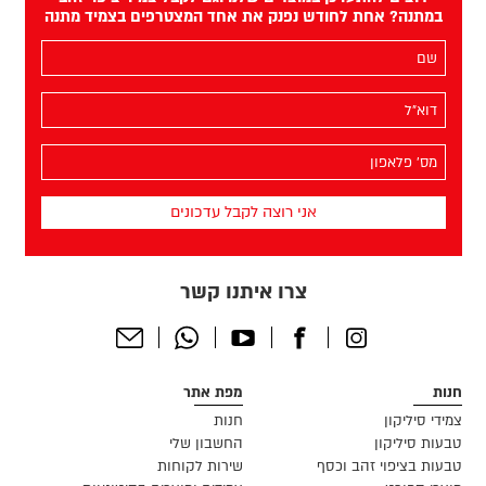
במתנה? אחת לחודש נפנק את אחד המצטרפים בצמיד מתנה
השם
שלך
(חובה)
האימייל
שלך
(חובה)
מס׳
הפלאפון
שלך
(חובה)
צרו איתנו קשר
Send
Whatsapp
Youtube
Facebook
Instagram
Email
חנות
מפת אתר
צמידי סיליקון
חנות
טבעות סיליקון
החשבון שלי
טבעות בציפוי זהב וכסף
שירות לקוחות