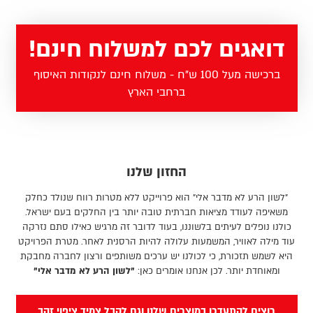
דואגים לכם למשלוח חינם!
ברכישה מעל 100 ש"ח - משלוח חינם לנקודות האיסוף
ברחבי הארץ
החזון שלנו
"לשון הרע לא מדבר אלי" הוא פרוייקט ללא מטרות רווח שנולד כחלק
משאיפה לעודד מציאות חברתית טובה יותר בין החלקים בעם ישראל.
כולנו נופלים לעיתים בלשוננו, בעוד לדובר זה מרגיש כאילו סתם נזרקה
עוד מילה לאוויר, המשמעות עלולה להיות הרסנית לאחר. מטרת הפרויקט
היא לשמש תזכורת, כי לכולנו יש ערכים משותפים ורצון לחברה מחבקת
ומאוחדת יותר. לכן אנחנו אומרים כאן:
"לשון הרע לא מדבר אלי"
רוצים להתעדכן במוצרים שלנו וגם לקבל צמיד ציפוי זהב