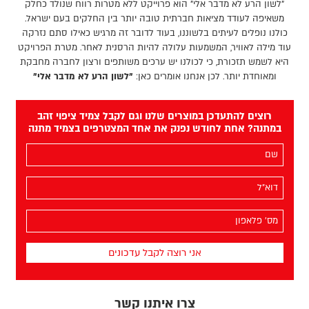
"לשון הרע לא מדבר אלי" הוא פרוייקט ללא מטרות רווח שנולד כחלק
משאיפה לעודד מציאות חברתית טובה יותר בין החלקים בעם ישראל.
כולנו נופלים לעיתים בלשוננו, בעוד לדובר זה מרגיש כאילו סתם נזרקה
עוד מילה לאוויר, המשמעות עלולה להיות הרסנית לאחר. מטרת הפרויקט
היא לשמש תזכורת, כי לכולנו יש ערכים משותפים ורצון לחברה מחבקת
ומאוחדת יותר. לכן אנחנו אומרים כאן:
"לשון הרע לא מדבר אלי"
רוצים להתעדכן במוצרים שלנו וגם לקבל צמיד ציפוי זהב
במתנה? אחת לחודש נפנק את אחד המצטרפים בצמיד מתנה
השם
שלך
(חובה)
האימייל
שלך
(חובה)
מס׳
הפלאפון
שלך
(חובה)
צרו איתנו קשר