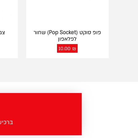
פופ סוקט (Pop Socket) שחור
צמ
לפלאפון
10.00
₪
ברכישה מעל 100 ש"ח - מש