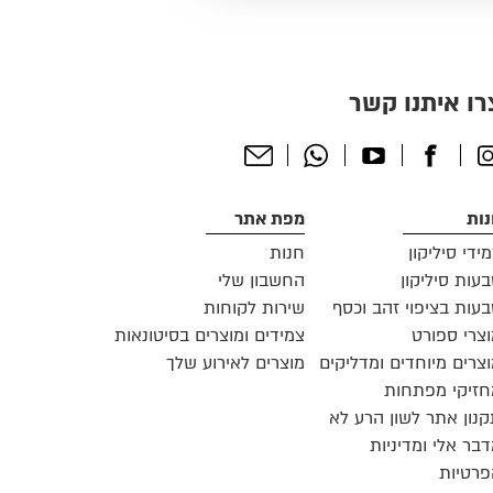
רו איתנו קשר
Send
Whatsapp
Youtube
Facebook
Instagr
Email
ות
מפת אתר
ידי סיליקון
חנות
עות סיליקון
החשבון שלי
עות בציפוי זהב וכסף
שירות לקוחות
צרי ספורט
צמידים ומוצרים בסיטונאות
צרים מיוחדים ומדליקים
מוצרים לאירוע שלך
זיקי מפתחות
נון אתר לשון הרע לא
בר אלי ומדיניות
רטיות