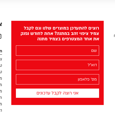
צ
רוצים להתעדכן במוצרים שלנו וגם לקבל
צמיד ציפוי זהב במתנה? אחת לחודש נפנק
את אחד המצטרפים בצמיד מתנה
am
השם
חנ
שלך
צמ
(חובה)
האימייל
טב
שלך
טב
(חובה)
מס׳
מו
הפלאפון
מו
שלך
מח
(חובה)
תק
מד
הפ