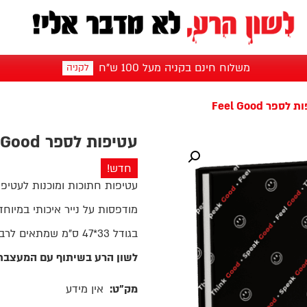
משלוח חינם בקניה מעל 100 ש"ח
לקניה
לספר Feel Good
עטיפות לספר Feel Good
חדש!
עטיפות חתוכות ומוכנות לעטיפה
מודפסות על נייר איכותי במיוחד
בגודל 33*47 ס"מ שמתאים לרב ככל ספרי הלימוד.
לשון הרע בשיתוף עם המעצבת
מק"ט:
אין מידע