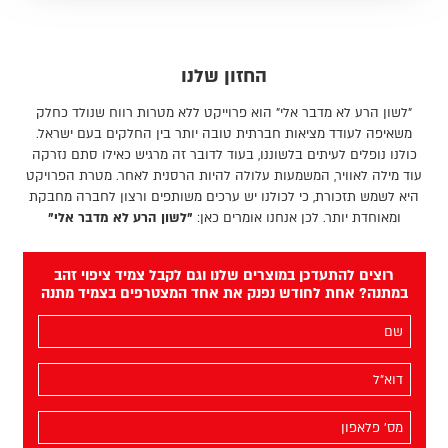
החזון שלנו
"לשון הרע לא מדבר אלי" הוא פרוייקט ללא מטרות רווח שנולד כחלק
משאיפה לעודד מציאות חברתית טובה יותר בין החלקים בעם ישראל.
כולנו נופלים לעיתים בלשוננו, בעוד לדובר זה מרגיש כאילו סתם נזרקה
עוד מילה לאוויר, המשמעות עלולה להיות הרסנית לאחר. מטרת הפרויקט
היא לשמש תזכורת, כי לכולנו יש ערכים משותפים ורצון לחברה מחבקת
ומאוחדת יותר. לכן אנחנו אומרים כאן:
"לשון הרע לא מדבר אלי"
רוצים להתעדכן במוצרים שלנו וגם לקבל צמיד ציפוי זהב
במתנה? אחת לחודש נפנק את אחד המצטרפים בצמיד מתנה
השם
שלך
(חובה)
האימייל
שלך
(חובה)
מס׳
הפלאפון